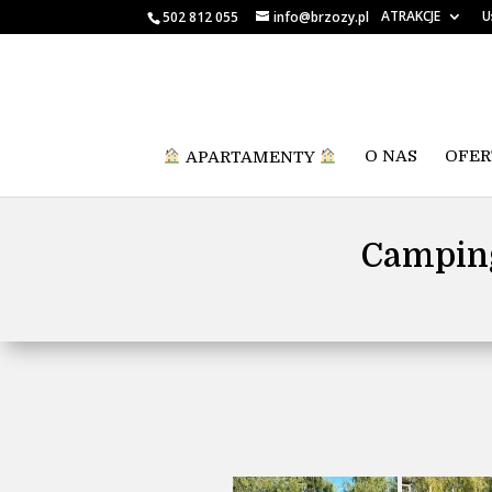
ATRAKCJE
U
502 812 055
info@brzozy.pl
APARTAMENTY
O NAS
OFER
Camping