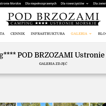
stronie Morskie
Dla niepełnosprawnych
Dla rowerzystów
Dla zwie
TA
CENNIK
INFRASTRUKTURA
GALERIA
BLO
**** POD BRZOZAMI Ustronie
GALERIA ZDJĘĆ