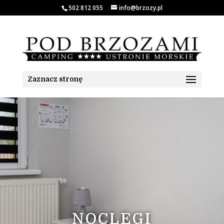
502 812 055
info@brzozy.pl
Zaznacz stronę
NOCLEGI