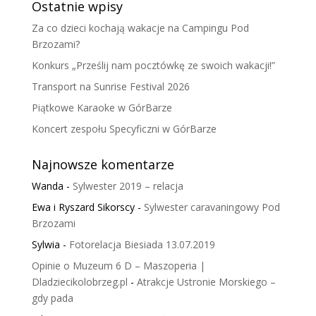
Ostatnie wpisy
Za co dzieci kochają wakacje na Campingu Pod
Brzozami?
Konkurs „Prześlij nam pocztówkę ze swoich wakacji!”
Transport na Sunrise Festival 2026
Piątkowe Karaoke w GórBarze
Koncert zespołu Specyficzni w GórBarze
Najnowsze komentarze
Wanda
-
Sylwester 2019 – relacja
Ewa i Ryszard Sikorscy
-
Sylwester caravaningowy Pod
Brzozami
Sylwia
-
Fotorelacja Biesiada 13.07.2019
Opinie o Muzeum 6 D – Maszoperia |
Dladziecikolobrzeg.pl
-
Atrakcje Ustronie Morskiego –
gdy pada