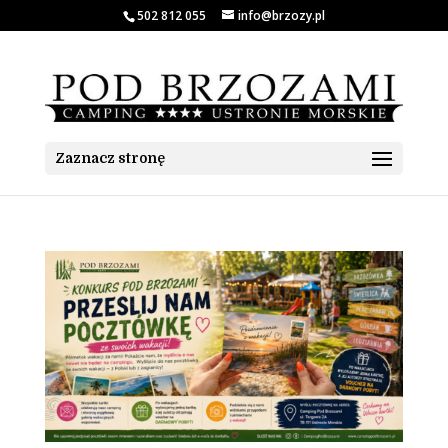
502 812 055
info@brzozy.pl
Zaznacz stronę