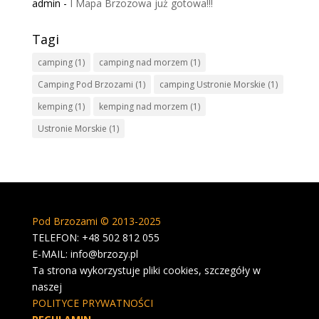
admin
-
I Mapa Brzozowa już gotowa!!!
Tagi
camping
(1)
camping nad morzem
(1)
Camping Pod Brzozami
(1)
camping Ustronie Morskie
(1)
kemping
(1)
kemping nad morzem
(1)
Ustronie Morskie
(1)
Pod Brzozami © 2013-2025
TELEFON: +48 502 812 055
E-MAIL: info@brzozy.pl
Ta strona wykorzystuje pliki cookies, szczegóły w
naszej
POLITYCE PRYWATNOŚCI