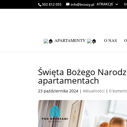
ATRAKCJE
U
502 812 055
info@brzozy.pl
APARTAMENTY
O NAS
O
Święta Bożego Narod
apartamentach
23 października 2024
|
Aktualności
|
0 koment