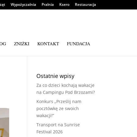
ząt
Wypożyczalnia
Pralnia
Ksero
Restauracja
OG
ZNIŻKI
KONTAKT
FUNDACJA
Ostatnie wpisy
Za co dzieci kochają wakacje
na Campingu Pod Brzozami?
Konkurs „Prześlij nam
pocztówkę ze swoich
wakacji!”
Transport na Sunrise
Festival 2026