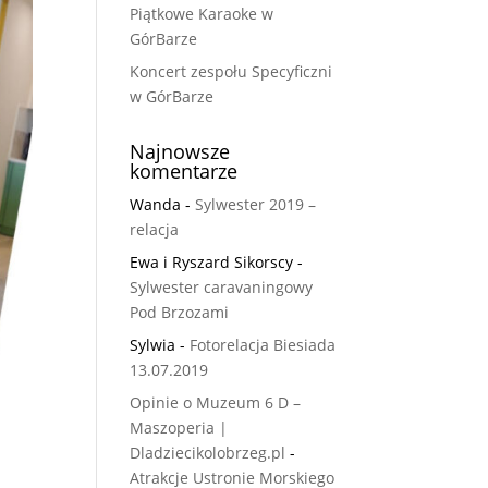
Piątkowe Karaoke w
GórBarze
Koncert zespołu Specyficzni
w GórBarze
Najnowsze
komentarze
Wanda
-
Sylwester 2019 –
relacja
Ewa i Ryszard Sikorscy
-
Sylwester caravaningowy
Pod Brzozami
Sylwia
-
Fotorelacja Biesiada
13.07.2019
Opinie o Muzeum 6 D –
Maszoperia |
Dladziecikolobrzeg.pl
-
Atrakcje Ustronie Morskiego