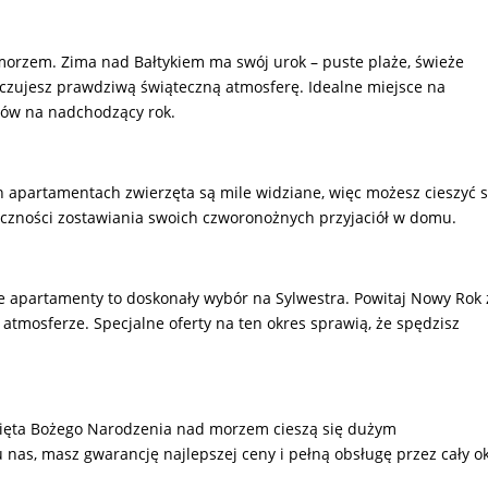
 morzem. Zima nad Bałtykiem ma swój urok – puste plaże, świeże
poczujesz prawdziwą świąteczną atmosferę. Idealne miejsce na
orów na nadchodzący rok.
apartamentach zwierzęta są mile widziane, więc możesz cieszyć s
ieczności zostawiania swoich czworonożnych przyjaciół w domu.
ze apartamenty to doskonały wybór na Sylwestra. Powitaj Nowy Rok 
atmosferze. Specjalne oferty na ten okres sprawią, że spędzisz
Święta Bożego Narodzenia nad morzem cieszą się dużym
nas, masz gwarancję najlepszej ceny i pełną obsługę przez cały o