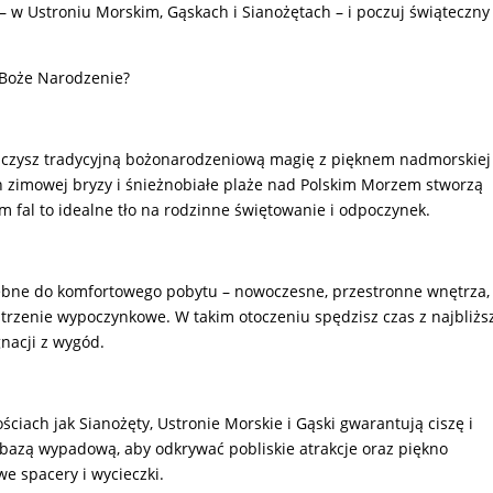
 w Ustroniu Morskim, Gąskach i Sianożętach – i poczuj świąteczny
 Boże Narodzenie?
ączysz tradycyjną bożonarodzeniową magię z pięknem nadmorskiej
h zimowej bryzy i śnieżnobiałe plaże nad Polskim Morzem stworzą
m fal to idealne tło na rodzinne świętowanie i odpoczynek.
zebne do komfortowego pobytu – nowoczesne, przestronne wnętrza,
rzenie wypoczynkowe. W takim otoczeniu spędzisz czas z najbliżs
nacji z wygód.
iach jak Sianożęty, Ustronie Morskie i Gąski gwarantują ciszę i
 bazą wypadową, aby odkrywać pobliskie atrakcje oraz piękno
e spacery i wycieczki.