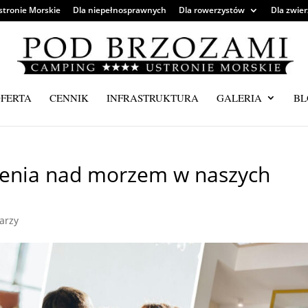
stronie Morskie
Dla niepełnosprawnych
Dla rowerzystów
Dla zwier
FERTA
CENNIK
INFRASTRUKTURA
GALERIA
BL
zenia nad morzem w naszych
arzy