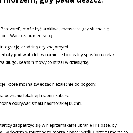
Brzozami”, może być urokliwa, zwłaszcza gdy słucha się
per. Warto zabrać ze sobą:
integrację z rodziną czy znajomymi.
erbaty pod wiatą lub w namiocie to idealny sposób na relaks.
rwa długo, seans filmowy to strzał w dziesiątkę.
kcje, które można zwiedzać niezależnie od pogody:
 poznanie lokalnej historii i kultury.
 można odkrywać smaki nadmorskiej kuchni.
rczy zaopatrzyć się w nieprzemakalne ubranie i kalosze, by
em i widokiem wzburzonego morza. Spacer wzdłuż brzegu morza to