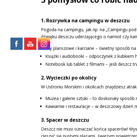
1. Rozrywka na campingu w deszczu
Pogoda na campingu, jak np. na „Campingu pod 
dźwięku deszczu uderzającego o namiot czy kam
Gry planszowe i karciane – świetny sposób na 
Książki i audiobooki – odpoczynek z kubkiem h
Notebook lub tablet z filmami – jeśli deszcz t
2. Wycieczki po okolicy
W Ustroniu Morskim i okolicach znajdziesz atra
Muzea i galerie sztuki – to doskonały sposób na
Kawiarnie i restauracje – w deszczowy dzień
3. Spacer w deszczu
Deszcz nie musi oznaczać końca spacerów! Wysta
cieszyć się pustymi plażami, świeżym powietrz