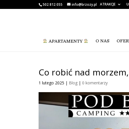
ATRAKCJE
U
502 812 055
info@brzozy.pl
APARTAMENTY
O NAS
OFER
Co robić nad morzem,
1 lutego 2025
|
Blog
|
0 komentarzy