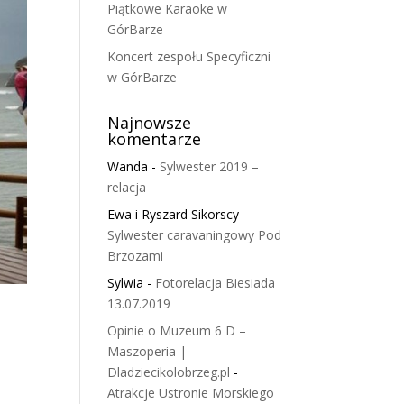
Piątkowe Karaoke w
GórBarze
Koncert zespołu Specyficzni
w GórBarze
Najnowsze
komentarze
Wanda
-
Sylwester 2019 –
relacja
Ewa i Ryszard Sikorscy
-
Sylwester caravaningowy Pod
Brzozami
Sylwia
-
Fotorelacja Biesiada
13.07.2019
Opinie o Muzeum 6 D –
Maszoperia |
Dladziecikolobrzeg.pl
-
Atrakcje Ustronie Morskiego