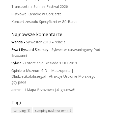
Transport na Sunrise Festival 2026
Piątkowe Karaoke w GórBarze
Koncert zespołu Specyficzni w GórBarze
Najnowsze komentarze
Wanda
-
Sylwester 2019 – relacja
Ewa i Ryszard Sikorscy
-
Sylwester caravaningowy Pod
Brzozami
Sylwia
-
Fotorelacja Biesiada 13.07.2019
Opinie o Muzeum 6 D – Maszoperia |
Dladziecikolobrzeg.pl
-
Atrakcje Ustronie Morskiego –
gdy pada
admin
-
I Mapa Brzozowa już gotowa!!!
Tagi
camping
(1)
camping nad morzem
(1)