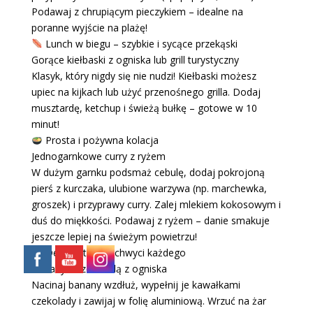
Podawaj z chrupiącym pieczykiem – idealne na
poranne wyjście na plażę!
Lunch w biegu – szybkie i sycące przekąski
Gorące kiełbaski z ogniska lub grill turystyczny
Klasyk, który nigdy się nie nudzi! Kiełbaski możesz
upiec na kijkach lub użyć przenośnego grilla. Dodaj
musztardę, ketchup i świeżą bułkę – gotowe w 10
minut!
Prosta i pożywna kolacja
Jednogarnkowe curry z ryżem
W dużym garnku podsmaż cebulę, dodaj pokrojoną
pierś z kurczaka, ulubione warzywa (np. marchewka,
groszek) i przyprawy curry. Zalej mlekiem kokosowym i
duś do miękkości. Podawaj z ryżem – danie smakuje
jeszcze lepiej na świeżym powietrzu!
Deser, który zachwyci każdego
Banany z czekoladą z ogniska
Nacinaj banany wzdłuż, wypełnij je kawałkami
czekolady i zawijaj w folię aluminiową. Wrzuć na żar